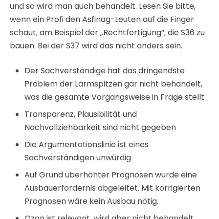
Ausbauerfordernis abgeleitet. Mit korrigierten
Prognosen wäre kein Ausbau nötig.
Ozon ist relevant, wird aber nicht behandelt
Das Vorhaben ist umwelthygienisch völlig
fahrlässig
Um Grenzwertüberschreitungen beim
hochgiftigen Stickstoffdioxid auszuschließen,
wird der Bau einer Lärmschutzwand als sinnvoll
erachtet
LOKALE POLITIK UND
BÜRGERINITIATIVEN
Angesichts dieses Schlammmassels finde ich es
hervorragend, dass spontan so viele