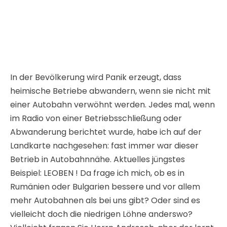
mehr Autobahnen als bei uns gibt? Oder sind es
vielleicht doch die niedrigen Löhne anderswo?
Vielleicht fragen Sie Herrn Androsch, aber der lernt
ja gerade chinesisch, denke ich.
Meine Befürchtung ist, dass der Tourismus durch die
S37 geschlachtet werden wird. Eine
Transitautobahn bringt keine Gäste, sondern sie
verjagt sie. Oder würden Sie, Herr Lercher in Vomp
oder Zederhaus Urlaub machen wollen? In
Zederhaus gab es vor dem Bau der Autobahn
130.000 Nächtigungen pro Jahr, heute sind es nur
20.000. Wir haben im Naturpark Grebenzen 150.000
Nächtigungen. Nach dem Bau der Autobahn werden
es vielleicht 30.000 sein. Und das befürworten Sie!