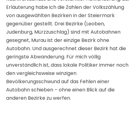
geringste Abwanderung. Für mich völlig
unverständlich ist, dass lokale Politiker immer noch
den vergleichsweise winzigen
Bevölkerungsschwund auf das Fehlen einer
Autobahn schieben – ohne einen Blick auf die
anderen Bezirke zu werfen.
In der Bevölkerung wird Panik erzeugt, dass
heimische Betriebe abwandern, wenn sie nicht mit
einer Autobahn verwöhnt werden. Jedes mal, wenn
im Radio von einer Betriebsschließung oder
Abwanderung berichtet wurde, habe ich auf der
Landkarte nachgesehen: fast immer war dieser
Betrieb in Autobahnnähe. Aktuelles jüngstes
Beispiel: LEOBEN ! Da frage ich mich, ob es in
Rumänien oder Bulgarien bessere und vor allem