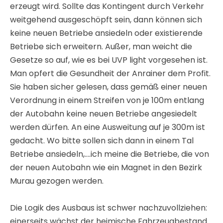
Die Logik des Ausbaus ist schwer nachzuvollziehen:
einerseits wächst der heimische Fahrzeugbestand
jährlich um 1% (dafür bräuchten wir keinen Ausbau),
andererseits wächst vor allem der ausländische
Lkw-Verkehr pro Jahr um 30%. Wir bauen also die
feinsten Straßen für den Transit, während das
regionale Straßennetz völlig desolat ist. Nur weil die
Aufteilung zwischen Bundesmitteln und
Landesmitteln nicht den aktuellen Bedürfnissen
entspricht.
K O S T E N
Angesichts der prekären finanziellen Lage der
Asfinag wird der Eindruck erweckt, als ob „eh schon
alles wurscht ist“ und dass man am besten so wie