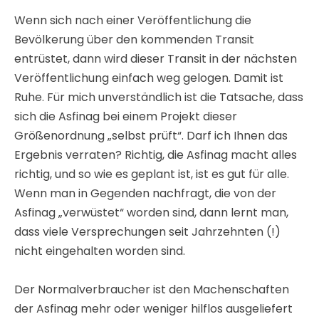
Der Normalverbraucher ist den Machenschaften
der Asfinag mehr oder weniger hilflos ausgeliefert
und so wird man auch behandelt. Lesen Sie bitte,
wenn ein Profi den Asfinag-Leuten auf die Finger
schaut, am Beispiel der „Rechtfertigung“, die S36 zu
bauen. Bei der S37 wird das nicht anders sein.
Der Sachverständige hat das dringendste
Problem der Lärmspitzen gar nicht behandelt,
was die gesamte Vorgangsweise in Frage stellt
Transparenz, Plausibilität und
Nachvollziehbarkeit sind nicht gegeben
Die Argumentationslinie ist eines
Sachverständigen unwürdig
Auf Grund überhöhter Prognosen wurde eine