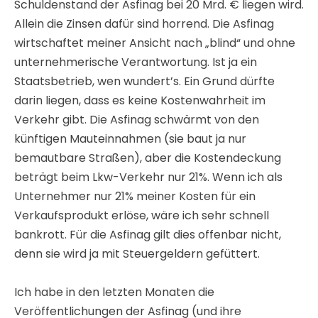
Ich habe in den letzten Monaten die
Veröffentlichungen der Asfinag (und ihre
Pirouetten) studiert. Ich weiß sehr gut, wie man ein
Projekt „gesund rechnet“. Die Asfinag benötigt
natürlich mehr Verkehr, d.h. Mauteinnahmen. Den
nimmt sie rechnerisch von anderen
Transitstrecken (z.B. A2). Aber dieses
Gesundrechnen hat Grenzen. Ab einem gewissen
Umfang werden dann die Umweltbelastungen
(Abgase, Feinstaub, Lärm) kritisch. Andererseits
werden erwartete Verkehrsverlagerungen weg
gelogen. Die S37 wird zur kürzesten Verbindung
zwischen Linz und Klagenfurt. Tatsächlich aber
bestreitet die Asfinag auf meine Anfrage, dass auch
nur ein Lkw diese Variante wählen wird, sondern von
Linz über Graz nach Klagenfurt fahren wird. So