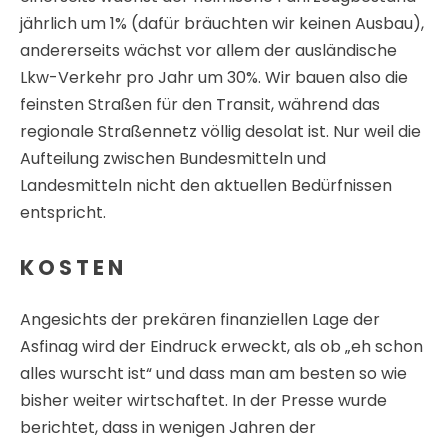
bisher weiter wirtschaftet. In der Presse wurde
berichtet, dass in wenigen Jahren der
Schuldenstand der Asfinag bei 20 Mrd. € liegen wird.
Allein die Zinsen dafür sind horrend. Die Asfinag
wirtschaftet meiner Ansicht nach „blind“ und ohne
unternehmerische Verantwortung. Ist ja ein
Staatsbetrieb, wen wundert’s. Ein Grund dürfte
darin liegen, dass es keine Kostenwahrheit im
Verkehr gibt. Die Asfinag schwärmt von den
künftigen Mauteinnahmen (sie baut ja nur
bemautbare Straßen), aber die Kostendeckung
beträgt beim Lkw-Verkehr nur 21%. Wenn ich als
Unternehmer nur 21% meiner Kosten für ein
Verkaufsprodukt erlöse, wäre ich sehr schnell
bankrott. Für die Asfinag gilt dies offenbar nicht,
denn sie wird ja mit Steuergeldern gefüttert.