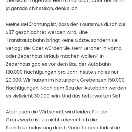
Aber auch die Wirtschaft wird leiden. Für die
Grenzwerte ist es nicht relevant, ob die
Feinstaubbelastung durch Verkehr oder Industrie
erzeugt wird. Sollte das Kontingent durch Verkehr
weitgehend ausgeschöpft sein, dann können sich
keine neuen Betriebe ansiedeln oder existierende
Betriebe sich erweitern. Außer, man weicht die
Gesetze so auf, wie es bei UVP light vorgesehen ist.
Man opfert die Gesundheit der Anrainer dem Profit.
Sie haben sicher gelesen, dass gemäß einer neuen
Verordnung in einem Streifen von je 100m entlang
der Autobahn keine neuen Betriebe angesiedelt
werden dürfen. An eine Ausweitung auf je 300m ist
gedacht. Wo bitte sollen sich dann in einem Tal
Betriebe ansiedeln,….ich meine die Betriebe, die von
der neuen Autobahn wie ein Magnet in den Bezirk
Murau gezogen werden.