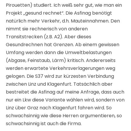
schwachsinnig wie diese Herren argumentieren, so
schwachsinnig ist auch die Firma.
Wenn sich nach einer Veröffentlichung die
Bevölkerung über den kommenden Transit
entrüstet, dann wird dieser Transit in der nächsten
Veröffentlichung einfach weg gelogen. Damit ist
Ruhe. Für mich unverständlich ist die Tatsache, dass
sich die Asfinag bei einem Projekt dieser
Größenordnung „selbst prüft“. Darf ich Ihnen das
Ergebnis verraten? Richtig, die Asfinag macht alles
richtig, und so wie es geplant ist, ist es gut für alle.
Wenn man in Gegenden nachfragt, die von der
Asfinag „verwüstet“ worden sind, dann lernt man,
dass viele Versprechungen seit Jahrzehnten (!)
nicht eingehalten worden sind.