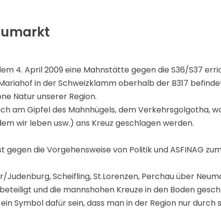
eumarkt
em 4. April 2009 eine Mahnstätte gegen die S36/S37 erri
Mariahof in der Schweizklamm oberhalb der B317 befindet,
ne Natur unserer Region.
ich am Gipfel des Mahnhügels, dem Verkehrsgolgotha, wo
 dem wir leben usw.) ans Kreuz geschlagen werden.
otest gegen die Vorgehensweise von Politik und ASFINAG 
er/Judenburg, Scheifling, St.Lorenzen, Perchau über Neumar
g beteiligt und die mannshohen Kreuze in den Boden gesch
ein Symbol dafür sein, dass man in der Region nur durch 