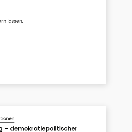
ern lassen.
ationen
g – demokratiepolitischer